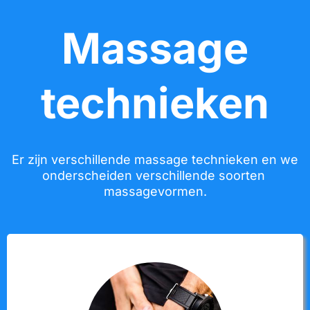
Massage
technieken
Er zijn verschillende massage technieken en we
onderscheiden verschillende soorten
massagevormen.