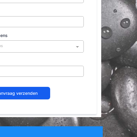
wens
ns
nvraag verzenden