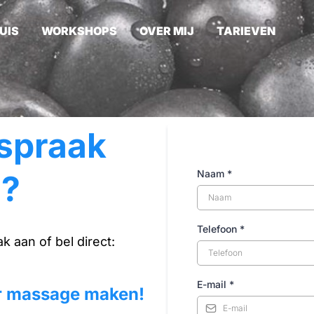
UIS
WORKSHOPS
OVER MIJ
TARIEVEN
spraak
Naam
*
?
Telefoon
*
 aan of bel direct:
E-mail
*
or massage maken!