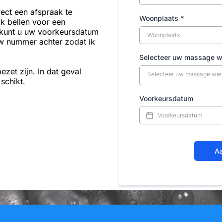
rect een afspraak te
Woonplaats
*
k bellen voor een
t kunt u uw voorkeursdatum
uw nummer achter zodat ik
Selecteer uw massage 
zet zijn. In dat geval
Selecteer uw massage we
schikt.
Voorkeursdatum
Aa