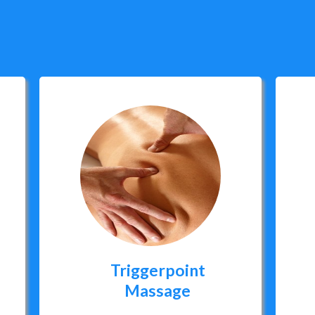
Triggerpoint
Massage