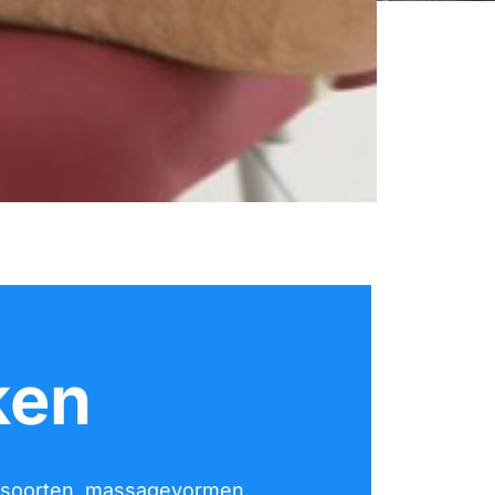
ken
de soorten massagevormen.