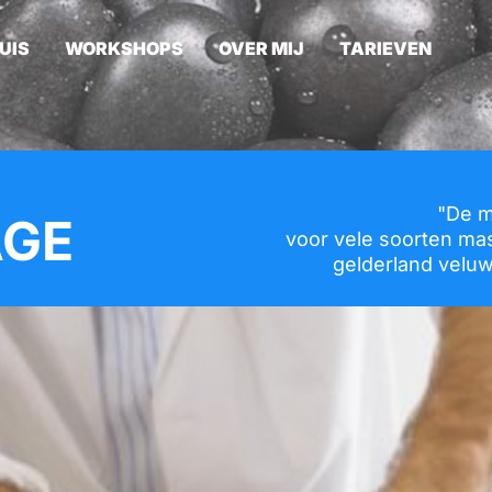
UIS
WORKSHOPS
OVER MIJ
TARIEVEN
"De m
GE
voor vele soorten ma
gelderland veluw