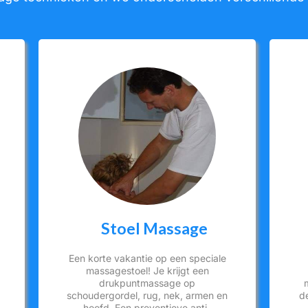
Stoel Massage
Een korte vakantie op een speciale
massagestoel! Je krijgt een
drukpuntmassage op
schoudergordel, rug, nek, armen en
d
hoofd. Een preventieve anti-