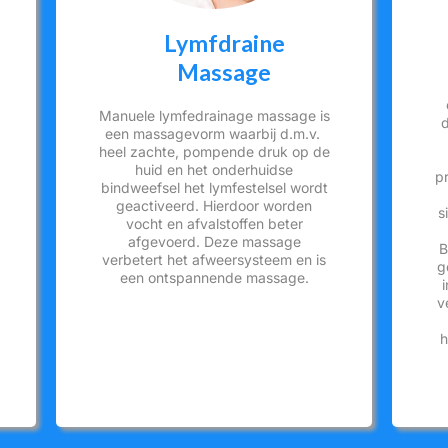
Lymfdraine
Massage
Manuele lymfedrainage massage is
d
een massagevorm waarbij d.m.v.
heel zachte, pompende druk op de
huid en het onderhuidse
pr
bindweefsel het lymfestelsel wordt
geactiveerd. Hierdoor worden
s
vocht en afvalstoffen beter
afgevoerd. Deze massage
B
verbetert het afweersysteem en is
g
een ontspannende massage.
v
h