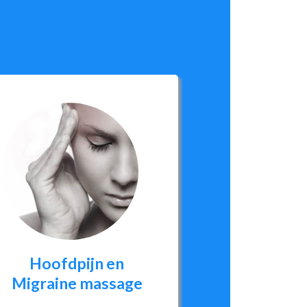
Hoofdpijn en
Migraine massage